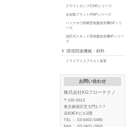
グラウトポンプ/CMSシリーズ
全自動プラント/FMPシリーズ
バックホウ搭載型地盤改良機/SFシリ
ーズ
油圧式スキッド型地盤改良機/IFシリー
ズ
環境関連機械・材料
ドライアイスブラスト装置
お問い合わせ
株式会社KGフローテクノ
〒105-0012
東京都港区芝大門1-7-7
浜松町Kビル2階
TEL ： 03-6402-5480
FAX ： 03-3431-7855